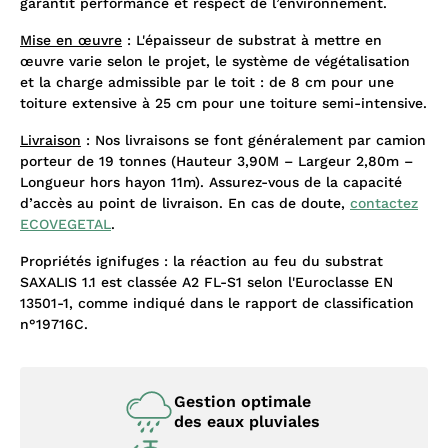
garantit performance et respect de l’environnement.
Mise en œuvre
: L'épaisseur de substrat à mettre en
œuvre varie selon le projet, le système de végétalisation
et la charge admissible par le toit : de 8 cm pour une
toiture extensive à 25 cm pour une toiture semi-intensive.
Livraison
: Nos livraisons se font généralement par camion
porteur de 19 tonnes (Hauteur 3,90M – Largeur 2,80m –
Longueur hors hayon 11m). Assurez-vous de la capacité
d’accès au point de livraison. En cas de doute,
contactez
ECOVEGETAL
.
Propriétés ignifuges : la réaction au feu du substrat
SAXALIS 1.1 est classée A2 FL-S1 selon l'Euroclasse EN
13501-1, comme indiqué dans le rapport de classification
n°19716C.
Gestion optimale
des eaux pluviales