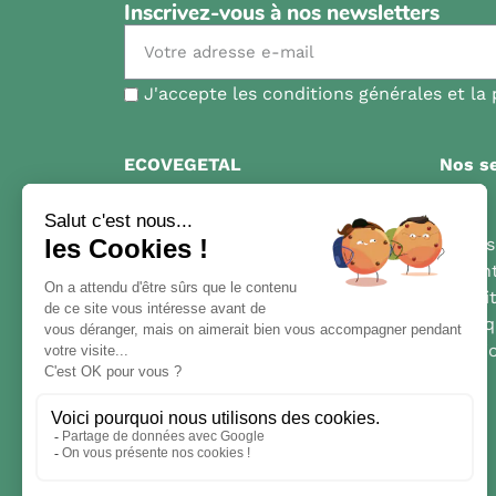
Inscrivez-vous à nos newsletters
J'accepte les conditions générales et la 
ECOVEGETAL
Nos se
Qui sommes-nous?
FAQ
Contact
Livrai
Nos inspirations
Garant
Parking perméables
Condit
Toitures végétales
Politi
Mentio