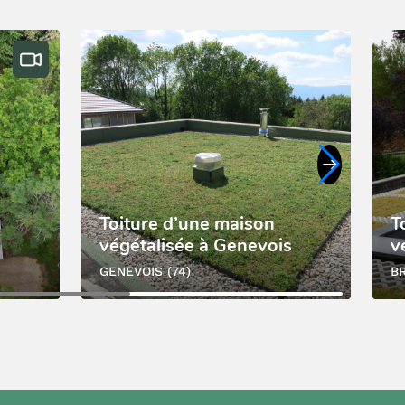
Toiture d’une maison
T
végétalisée à Genevois
v
GENEVOIS (74)
BR