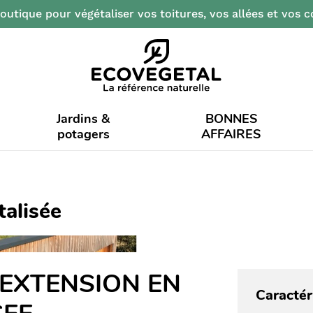
outique pour végétaliser vos toitures, vos allées et vos c
Jardins &
BONNES
potagers
AFFAIRES
talisée
 EXTENSION EN
Caractér