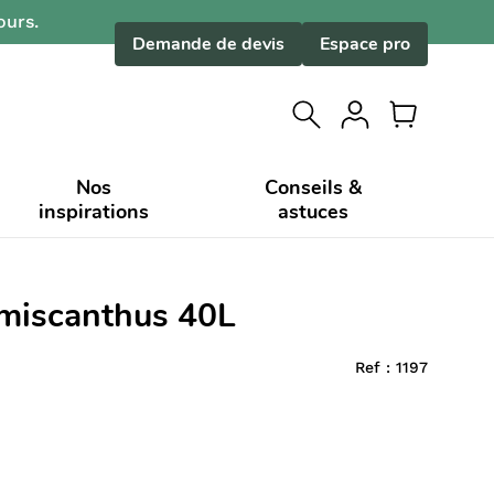
ours.
Demande de devis
Espace pro
Nos
Conseils &
inspirations
astuces
 miscanthus 40L
Ref :
1197