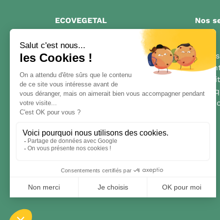
ECOVEGETAL
Nos se
Qui sommes-nous?
FAQ
Contact
Livrai
Nos inspirations
Garant
Parking perméables
Condit
Toitures végétales
Politi
Mentio