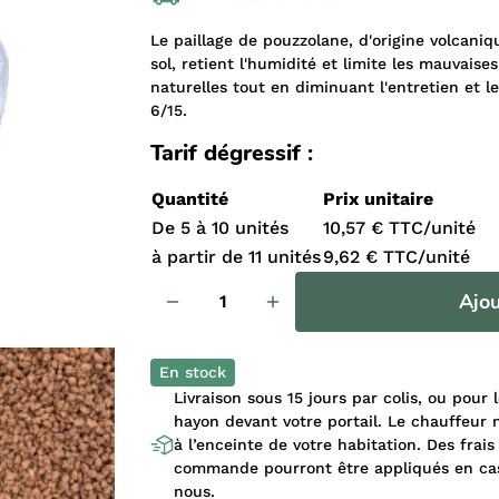
Le paillage de pouzzolane, d'origine volcaniq
sol, retient l'humidité et limite les mauvaise
naturelles tout en diminuant l'entretien et l
6/15.
Tarif dégressif :
Quantité
Prix unitaire
De 5 à 10 unités
10,57 € TTC/unité
à partir de 11 unités
9,62 € TTC/unité
Ajou
En stock
Livraison sous 15 jours par colis, ou pour
hayon devant votre portail. Le chauffeur n
à l’enceinte de votre habitation. Des frais
commande pourront être appliqués en cas 
nous.