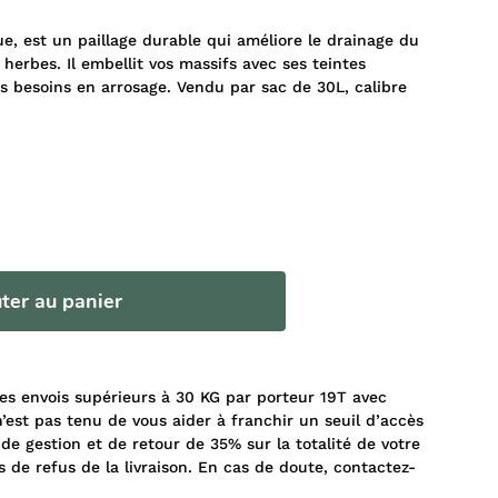
ue, est un paillage durable qui améliore le drainage du
s herbes. Il embellit vos massifs avec ses teintes
es besoins en arrosage. Vendu par sac de 30L, calibre
ter au panier
 les envois supérieurs à 30 KG par porteur 19T avec
’est pas tenu de vous aider à franchir un seuil d’accès
 de gestion et de retour de 35% sur la totalité de votre
de refus de la livraison. En cas de doute, contactez-