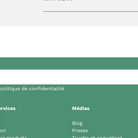
politique de confidentialité
rvices
Médias
Blog
son
Presse
ie produits
Truelle et coquelicot