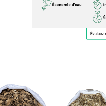
Économie d'eau
I
É